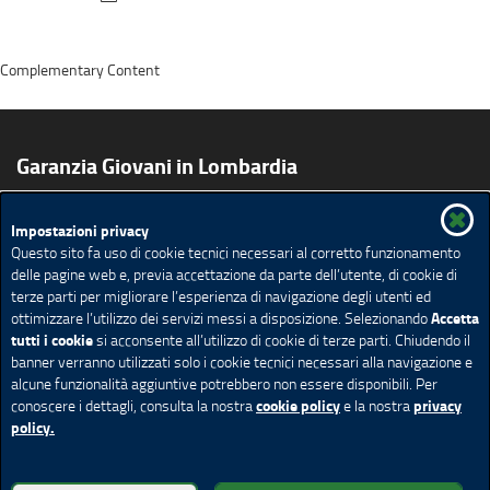
Complementary Content
Garanzia Giovani in Lombardia
Impostazioni privacy
Cosa è Garanzia Giovani
Come aderire
Bando
Questo sito fa uso di cookie tecnici necessari al corretto funzionamento
Comunicazione
delle pagine web e, previa accettazione da parte dell’utente, di cookie di
terze parti per migliorare l’esperienza di navigazione degli utenti ed
Mappa del sito
Ricerca avanzata
Feed Rss
Avvisi
Accetta
ottimizzare l’utilizzo dei servizi messi a disposizione. Selezionando
Pubblicazioni
Agenda
tutti i cookie
si acconsente all’utilizzo di cookie di terze parti. Chiudendo il
banner verranno utilizzati solo i cookie tecnici necessari alla navigazione e
Redazione
Privacy
Note legali
Accessibilità
alcune funzionalità aggiuntive potrebbero non essere disponibili. Per
Cookie policy
Impostazione Cookie
cookie policy
privacy
conoscere i dettagli, consulta la nostra
e la nostra
policy.
© Copyright Regione Lombardia tutti i diritti riservati - C.F.