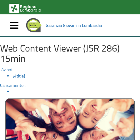
Mostra/nascondi
Garanzia Giovani in Lombardia
Come
navigazione
Salta
al
aderire
contenuto
Web Content Viewer (JSR 286)
principale
15min
Azioni
${title}
Caricamento...