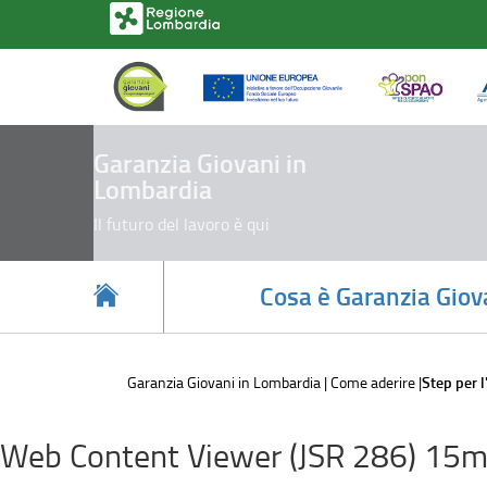
Step
Salta
al
per
contenuto
principale
l'adesione
Garanzia Giovani in
Lombardia
Il futuro del lavoro è qui
Cosa è Garanzia Giov
Garanzia Giovani in Lombardia
Come aderire
Step per 
Web Content Viewer (JSR 286) 15m