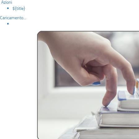
Azioni
${title}
Caricamento...