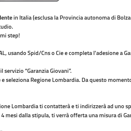
dente
in Italia (esclusa la Provincia autonoma di Bolz
tudio.
imi step!
A
L, usando Spid/Cns o Cie e completa l'adesione a Ga
 il servizio “Garanzia Giovani”.
e e seleziona Regione Lombardia. Da questo momento i
one Lombardia ti contatterà e ti indirizzerà ad uno spor
 4 mesi dalla stipula, ti verrà offerta una misura di Gar