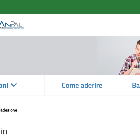
accedi
ani
Come aderire
Ba
alle
sotto
sezioni
l'adesione
in