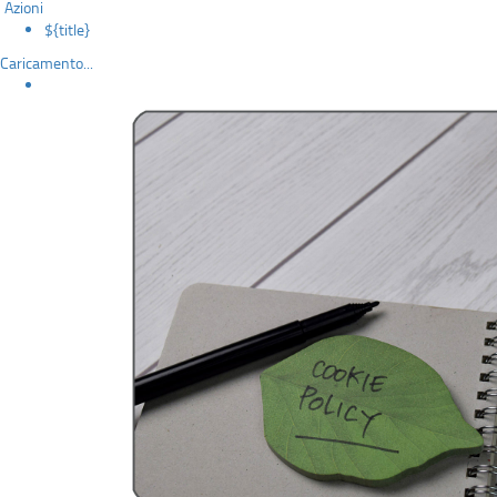
Azioni
${title}
Caricamento...