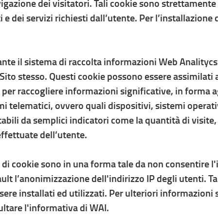
igazione dei visitatori. Tali cookie sono strettamente n
e dei servizi richiesti dall’utente. Per l’installazione d
iante il sistema di raccolta informazioni Web Analitycs I
l Sito stesso. Questi cookie possono essere assimilati a
o per raccogliere informazioni significative, in form
mi telematici, ovvero quali dispositivi, sistemi operat
lutabili da semplici indicatori come la quantità di visite,
ffettuate dell’utente.
 di cookie sono in una forma tale da non consentire l'
lt l’anonimizzazione dell'indirizzo IP degli utenti. T
re installati ed utilizzati. Per ulteriori informazioni
ultare l'informativa di WAI.