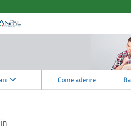
accedi
ani
Come aderire
Ba
alle
sotto
sezioni
in