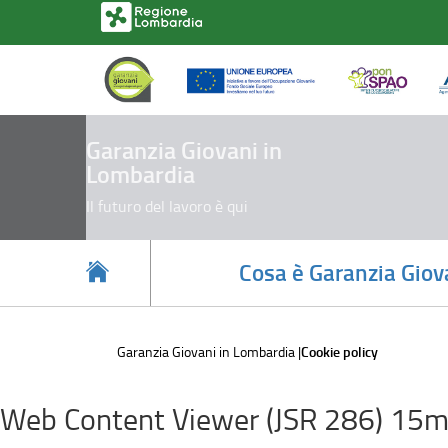
Cookie
Salta
al
policy
contenuto
principale
Garanzia Giovani in
Lombardia
Il futuro del lavoro è qui
Cosa è Garanzia Giov
Garanzia Giovani in Lombardia
Cookie policy
Web Content Viewer (JSR 286) 15m