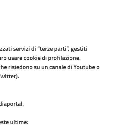
ti servizi di “terze parti”, gestiti
ero usare cookie di profilazione.
che risiedono su un canale di Youtube o
witter).
diaportal.
este ultime: